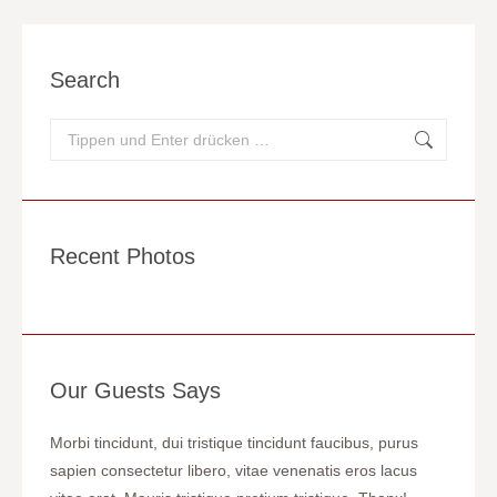
Search
Search:
Recent Photos
Our Guests Says
el
Morbi tincidunt, dui tristique tincidunt faucibus, purus
WOW! D
sapien consectetur libero, vitae venenatis eros lacus
tincidu